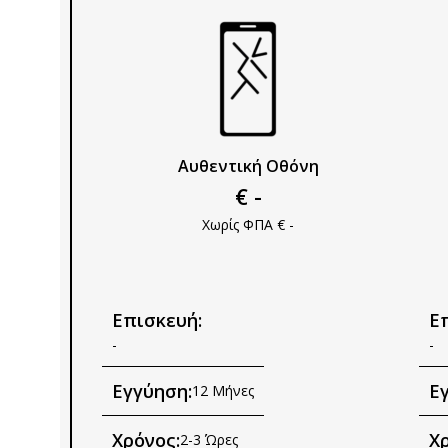
Αυθεντική Οθόνη
€ -
Χωρίς ΦΠΑ € -
Επισκευή:
Ε
-
-
Εγγύηση:
Ε
12 Μήνες
Χρόνος:
Χρ
2-3 Ώρες