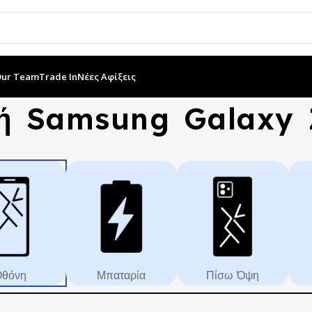
Our Team
Trade In
Νέες Αφίξεις
ή Samsung Galaxy 
θόνη
Μπαταρία
Πίσω Όψη