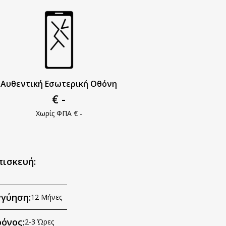
Αυθεντική Εσωτερική Οθόνη
€ -
Χωρίς ΦΠΑ € -
πισκευή:
γγύηση:
12 Μήνες
όνος:
2-3 Ώρες