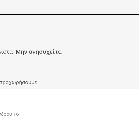
ίστα;
Μην ανησυχείτε,
ιν προχωρήσουμε
νδρου 16