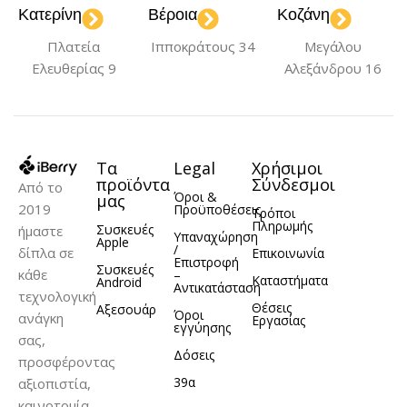
Κατερίνη
Βέροια
Κοζάνη
Πλατεία
Ιπποκράτους 34
Μεγάλου
Ελευθερίας 9
Αλεξάνδρου 16
Τα
Legal
Χρήσιμοι
προϊόντα
Σύνδεσμοι
Από το
Όροι &
μας
2019
Προϋποθέσεις
Τρόποι
Πληρωμής
Συσκευές
ήμαστε
Υπαναχώρηση
Apple
/
δίπλα σε
Επικοινωνία
Επιστροφή
Συσκευές
κάθε
–
Καταστήματα
Android
Αντικατάσταση
τεχνολογική
Θέσεις
Αξεσουάρ
Όροι
ανάγκη
Εργασίας
εγγύησης
σας,
Δόσεις
προσφέροντας
39α
αξιοπιστία,
καινοτομία,