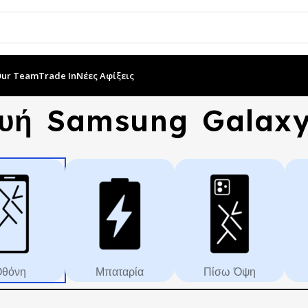
Our Team
Trade In
Νέες Αφίξεις
υή Samsung Galaxy
θόνη
Μπαταρία
Πίσω Όψη