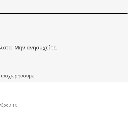
ίστα;
Μην ανησυχείτε,
ιν προχωρήσουμε
νδρου 16