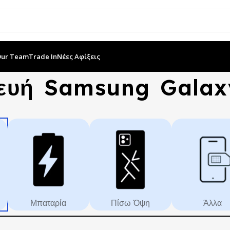
Our Team
Trade In
Νέες Αφίξεις
ευή Samsung Galax
Μπαταρία
Πίσω Όψη
Άλλα