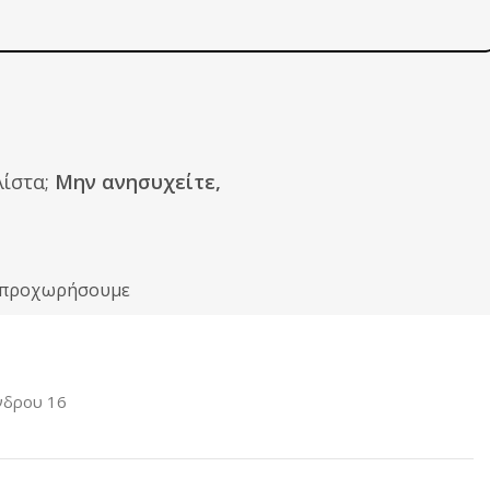
ίστα;
Μην ανησυχείτε,
ιν προχωρήσουμε
νδρου 16