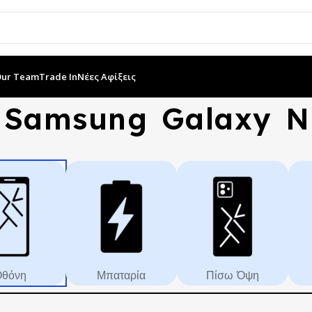
Our Team
Trade In
Νέες Αφίξεις
 Samsung Galaxy No
θόνη
Μπαταρία
Πίσω Όψη