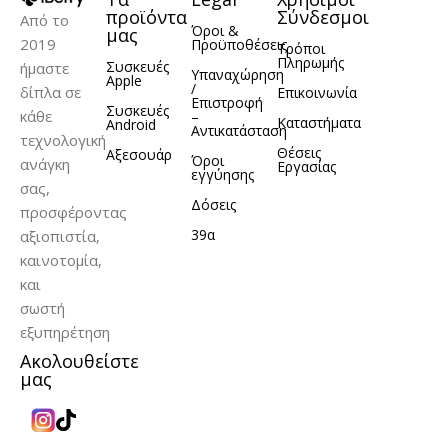
προϊόντα
Σύνδεσμοι
Από το
Όροι &
μας
2019
Προϋποθέσεις
Τρόποι
Πληρωμής
Συσκευές
ήμαστε
Υπαναχώρηση
Apple
/
δίπλα σε
Επικοινωνία
Επιστροφή
Συσκευές
κάθε
–
Καταστήματα
Android
Αντικατάσταση
τεχνολογική
Θέσεις
Αξεσουάρ
Όροι
ανάγκη
Εργασίας
εγγύησης
σας,
Δόσεις
προσφέροντας
39α
αξιοπιστία,
καινοτομία,
και
σωστή
εξυπηρέτηση
Ακολουθείστε
μας