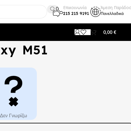
Επικοινωνία
Άμεση Παράδο
215 215 9191
Πανελλαδικά
0,00
€
axy M51
Δεν Γνωρίζω