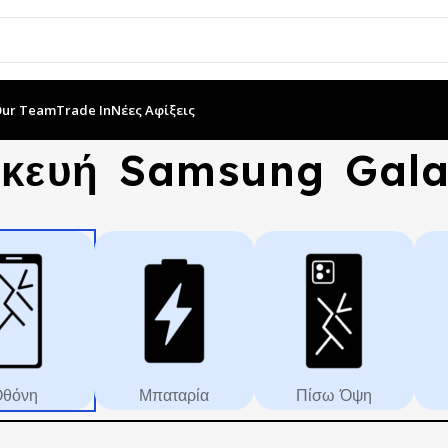
Our Team
Trade In
Νέες Αφίξεις
σκευή Samsung Gal
θόνη
Μπαταρία
Πίσω Όψη