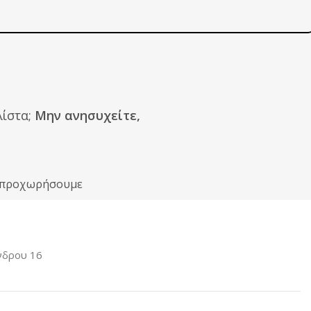
ίστα;
Μην ανησυχείτε,
ιν προχωρήσουμε
νδρου 16