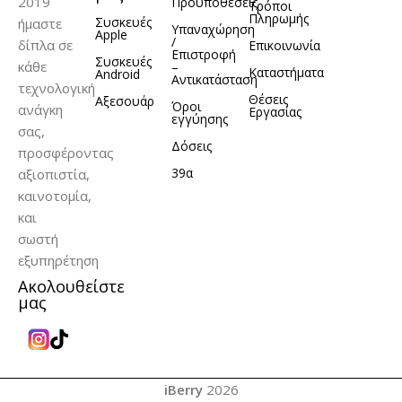
2019
Προϋποθέσεις
Τρόποι
Πληρωμής
Συσκευές
ήμαστε
Υπαναχώρηση
Apple
/
δίπλα σε
Επικοινωνία
Επιστροφή
Συσκευές
κάθε
–
Καταστήματα
Android
Αντικατάσταση
τεχνολογική
Θέσεις
Αξεσουάρ
Όροι
ανάγκη
Εργασίας
εγγύησης
σας,
Δόσεις
προσφέροντας
39α
αξιοπιστία,
καινοτομία,
και
σωστή
εξυπηρέτηση
Ακολουθείστε
μας
iBerry
2026