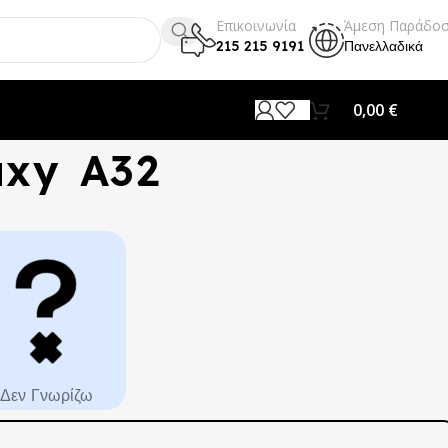
Επικοινωνία
Άμεση Παράδο
215 215 9191
Πανελλαδικά
0,00
€
axy A32
Δεν Γνωρίζω