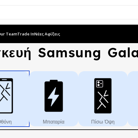
Our Team
Trade In
Νέες Αφίξεις
σκευή Samsung Gal
θόνη
Μπαταρία
Πίσω Όψη