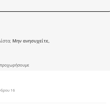
ίστα;
Μην ανησυχείτε,
ιν προχωρήσουμε
νδρου 16