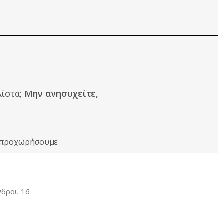
ίστα;
Μην ανησυχείτε,
ιν προχωρήσουμε
νδρου 16