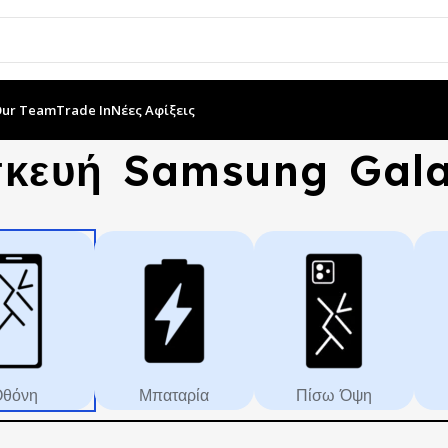
Our Team
Trade In
Νέες Αφίξεις
σκευή Samsung Gal
θόνη
Μπαταρία
Πίσω Όψη