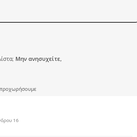
ίστα;
Μην ανησυχείτε,
ιν προχωρήσουμε
νδρου 16