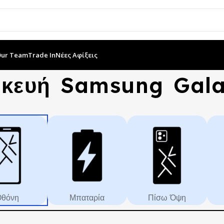
Our Team
Trade In
Νέες Αφίξεις
σκευή Samsung Gal
θόνη
Μπαταρία
Πίσω Όψη