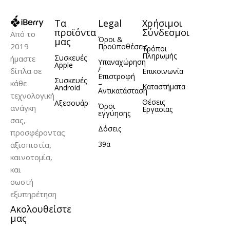
Τα
Legal
Χρήσιμοι
προϊόντα
Σύνδεσμοι
Από το
Όροι &
μας
2019
Προϋποθέσεις
Τρόποι
Πληρωμής
Συσκευές
ήμαστε
Υπαναχώρηση
Apple
/
δίπλα σε
Επικοινωνία
Επιστροφή
Συσκευές
κάθε
–
Καταστήματα
Android
Αντικατάσταση
τεχνολογική
Θέσεις
Αξεσουάρ
Όροι
ανάγκη
Εργασίας
εγγύησης
σας,
Δόσεις
προσφέροντας
39α
αξιοπιστία,
καινοτομία,
και
σωστή
εξυπηρέτηση
Ακολουθείστε
μας