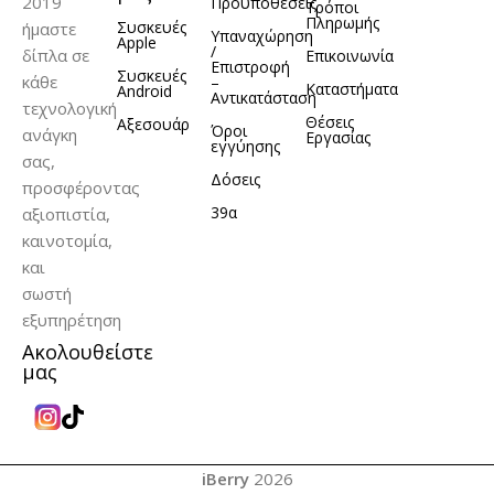
2019
Προϋποθέσεις
Τρόποι
Πληρωμής
Συσκευές
ήμαστε
Υπαναχώρηση
Apple
/
δίπλα σε
Επικοινωνία
Επιστροφή
Συσκευές
κάθε
–
Καταστήματα
Android
Αντικατάσταση
τεχνολογική
Θέσεις
Αξεσουάρ
Όροι
ανάγκη
Εργασίας
εγγύησης
σας,
Δόσεις
προσφέροντας
39α
αξιοπιστία,
καινοτομία,
και
σωστή
εξυπηρέτηση
Ακολουθείστε
μας
iBerry
2026