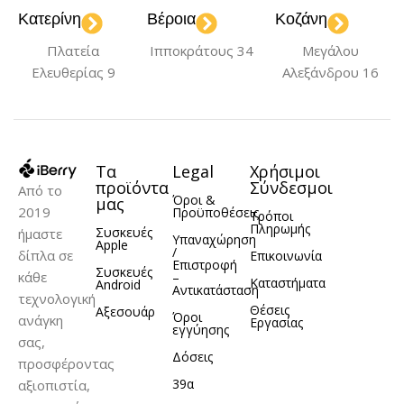
Κατερίνη
Βέροια
Κοζάνη
Πλατεία
Ιπποκράτους 34
Μεγάλου
Ελευθερίας 9
Αλεξάνδρου 16
Τα
Legal
Χρήσιμοι
προϊόντα
Σύνδεσμοι
Από το
Όροι &
μας
2019
Προϋποθέσεις
Τρόποι
Πληρωμής
Συσκευές
ήμαστε
Υπαναχώρηση
Apple
/
δίπλα σε
Επικοινωνία
Επιστροφή
Συσκευές
κάθε
–
Καταστήματα
Android
Αντικατάσταση
τεχνολογική
Θέσεις
Αξεσουάρ
Όροι
ανάγκη
Εργασίας
εγγύησης
σας,
Δόσεις
προσφέροντας
39α
αξιοπιστία,