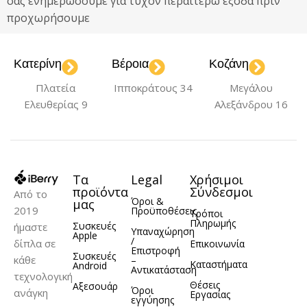
σας ενημερώσουμε για τυχόν περαιτέρω έξοδα πριν
προχωρήσουμε
Κατερίνη
Βέροια
Κοζάνη
Πλατεία
Ιπποκράτους 34
Μεγάλου
Ελευθερίας 9
Αλεξάνδρου 16
Τα
Legal
Χρήσιμοι
προϊόντα
Σύνδεσμοι
Από το
Όροι &
μας
2019
Προϋποθέσεις
Τρόποι
Πληρωμής
Συσκευές
ήμαστε
Υπαναχώρηση
Apple
/
δίπλα σε
Επικοινωνία
Επιστροφή
Συσκευές
κάθε
–
Καταστήματα
Android
Αντικατάσταση
τεχνολογική
Θέσεις
Αξεσουάρ
Όροι
ανάγκη
Εργασίας
εγγύησης