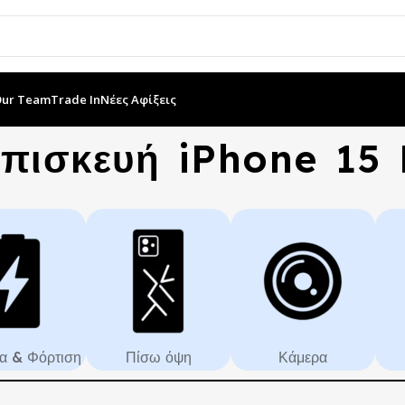
Our Team
Trade In
Νέες Αφίξεις
πισκευή iPhone 15 
α & Φόρτιση
Πίσω όψη
Κάμερα