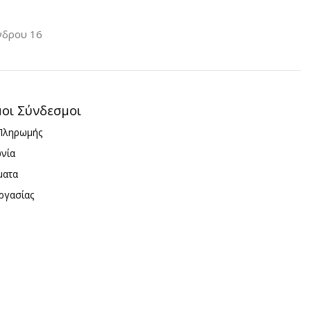
νδρου 16
μοι Σύνδεσμοι
Πληρωμής
ωνία
ματα
ργασίας