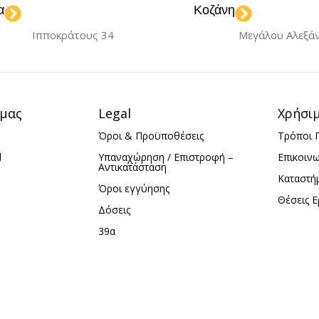
α
Κοζάνη
Ιπποκράτους 34
Μεγάλου Αλεξά
 μας
Legal
Χρήσι
Όροι & Προϋποθέσεις
Τρόποι 
d
Υπαναχώρηση / Επιστροφή –
Επικοιν
Αντικατάσταση
Καταστή
Όροι εγγύησης
Θέσεις Ε
Δόσεις
39α