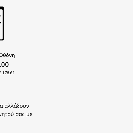
Οθόνη​
.00
€
176.61
θα αλλάξουν
νητού σας με