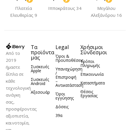
Πλατεία
Ιπποκράτους 34
Μεγάλου
Ελευθερίας 9
Αλεξάνδρου 16
Τα
Legal
Χρήσιμοι
προϊόντα
Σύνδεσμοι
Από το
Όροι &
μας
2019
Προϋποθέσεις
Τρόποι
Πληρωμής
Συσκευές
ήμαστε
Υπαναχώρηση
Apple
/
δίπλα σε
Επικοινωνία
Επιστροφή
Συσκευές
κάθε
–
Καταστήματα
Android
Αντικατάσταση
τεχνολογική
Θέσεις
Αξεσουάρ
Όροι
ανάγκη
Εργασίας
εγγύησης
σας,
Δόσεις
προσφέροντας
39α
αξιοπιστία,
καινοτομία,
και