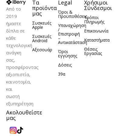
Τα
Legal
Χρήσιμοι
προϊόντα
Σύνδεσμοι
Από το
Όροι &
μας
2019
Προϋποθέσεις
Τρόποι
Πληρωμής
Συσκευές
ήμαστε
Υπαναχώρηση
Apple
/
δίπλα σε
Επικοινωνία
Επιστροφή
Συσκευές
κάθε
–
Καταστήματα
Android
Αντικατάσταση
τεχνολογική
Θέσεις
Αξεσουάρ
Όροι
ανάγκη
Εργασίας
εγγύησης
σας,
Δόσεις
προσφέροντας
39α
αξιοπιστία,
καινοτομία,
και
σωστή
εξυπηρέτηση
Ακολουθείστε
μας