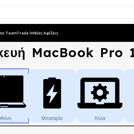
Our Team
Trade In
Νέες Αφίξεις
κευή MacBook Pro 1
θόνη
Μπαταρία
Άλλα