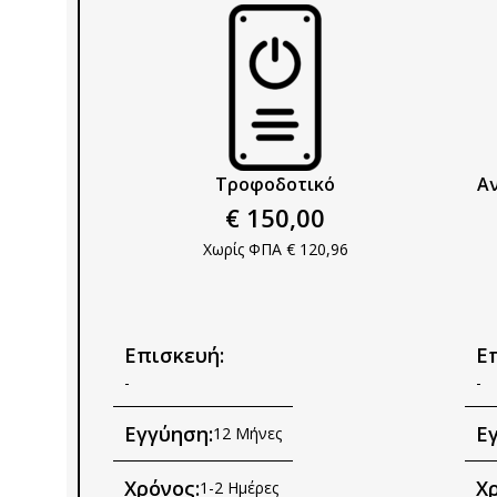
Τροφοδοτικό​
Αν
€ 150,00
Χωρίς ΦΠΑ € 120,96
Επισκευή:
Ε
-
-
Εγγύηση:
Ε
12 Μήνες
Χρόνος:
Χρ
1-2 Ημέρες