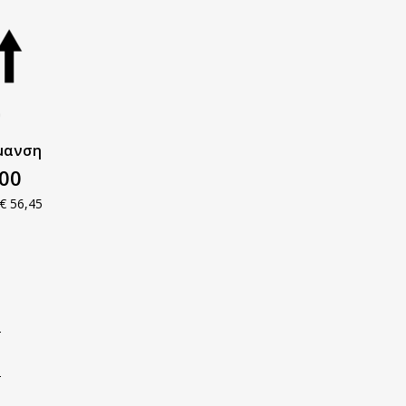
ανση​
,00
€ 56,45