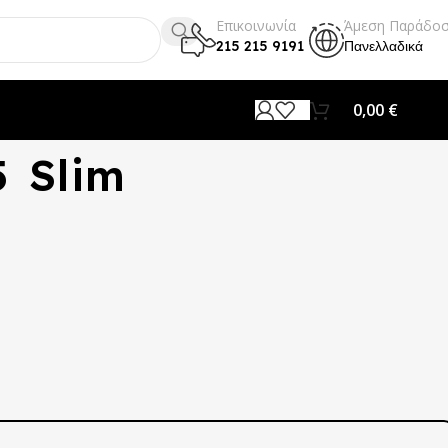
Επικοινωνία
Άμεση Παράδο
215 215 9191
Πανελλαδικά
0,00
€
5 Slim