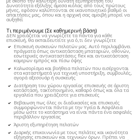
με σκοπό την καλύτερη δυνατή εξυπηρέτηση του
Δυνατότητα εξέλιξης άμεσα κιόλας από τους πρώτους
μήνες, εφόσον καλύπτονται σε ικανοποιητικό βαθμό οι
απαιτήσεις μας, όπου και η αρχική σας αμοιβή μπορεί να
αυξηθεί
Τι περιμένουμε (Σε καθημερινή βάση)
ΔΕΝ χρειάζεται να γνωρίζετε τα πάντα για κάθε
επισκευή, θα εκπαιδευτείτε για ό,τι δεν γνωρίζετε
Επισκευή συσκευών πελατών μας. Αυτό περιλαμβάνει
πράγματα όπως αντικατάσταση μπαταριών, οθονών,
εσωτερικές αντικαταστάσεις flex και αντικατάσταση
καμερών εμπρός και πίσω όψης
Καλωσορίσμα και βοήθεια πελατών που εισέρχονται
στα καταστήματά για τεχνική υποστήριξη, συμβουλές,
αγορά αξεσουάρ ή συσκευής
Διατήρηση του χώρου εργασίας επισκευής σε άριστη
κατάσταση, τακτοποιημένο, καθαρό όπως και όλα τα
εργαλεία που χρειάζεστε για επισκευές
Βεβαιωση πως όλες οι διαδικασίες και επισκευές
συμμορφώνονται πάντα με την Υγεία & Ασφάλεια
μέσω ώστε το κατάστημα να είναι πάντα ένα ασφαλές
περιβάλλον εργασίας
Άριστη εξυπηρέτηση πελατών
Διαρκής επικοινωνία με τους πελάτες και ικανότητα
εξήγησης επισκευών και τεχνικών όρων. Πρέπει να