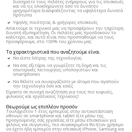
διατηρείτε τους πελάτες ενήμερους για τις επισκευές
και να τις ολοκληρώνετε όσο το δυνατόν
γρηγορότερα διασφαλίζοντας τα υψηλότερα δυνατά
πρότυπα
Υψηλής ποιότητας & γρήγορες επισκευές
Απαιτούμε οι τεχνικοί μας να προσφέρουν την ταχύτερη
δυνατή εξυπηρέτηση. Οι πελάτες μας προσδοκούν το
καλύτερο, και αυτό είναι που προσπαθούμε να τους
προσφέρουμε, στο 100% του χρόνου μας
Τα χαρακτηριστικά που αναζητούμε είναι
Να είστε λάτρης της τεχνολογίας
Να σας εξιτάρει να γνωρίζετε τη δομή και τις
εσωτερικές λειτουργίες υπολογιστών και
smartphones
Να θέλετε να συνεργάζεστε με άτομα που αγαπούν
την τεχνολογία όσο και εσείς
Είμαστε σε συνεχή αναζήτηση για τους πιο ευφυείς,
φιλικούς και εργατικούς τεχνικούς!
Θεωρούμε ως επιπλέον προσόν
Τουλάχιστον 1 έτος εμπειρίας στην αντικατάσταση
οθονών σε smartphone και tablet είτε μέσω της
προηγούμενης σας εργασίας είτε μέσω επισκευών για
φίλους και συγγενείς, πιο συγκεκριμένα θα ήταν χρήσιμο
να έχετε ήδη εμπειρία στην επισκευή iPhone, Samsung και