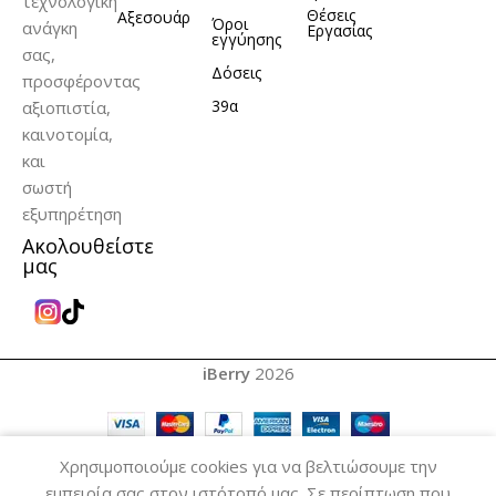
τεχνολογική
Θέσεις
Αξεσουάρ
Όροι
ανάγκη
Εργασίας
εγγύησης
σας,
Δόσεις
προσφέροντας
39α
αξιοπιστία,
καινοτομία,
και
σωστή
εξυπηρέτηση
Ακολουθείστε
μας
iBerry
2026
0
Χρησιμοποιούμε cookies για να βελτιώσουμε την
Menu
Wishlist
Cart
My account
εμπειρία σας στον ιστότοπό μας. Σε περίπτωση που