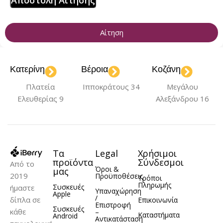
Αίτηση
Κατερίνη
Βέροια
Κοζάνη
Πλατεία
Ιπποκράτους 34
Μεγάλου
Ελευθερίας 9
Αλεξάνδρου 16
Τα
Legal
Χρήσιμοι
προϊόντα
Σύνδεσμοι
Από το
Όροι &
μας
2019
Προϋποθέσεις
Τρόποι
Πληρωμής
Συσκευές
ήμαστε
Υπαναχώρηση
Apple
/
δίπλα σε
Επικοινωνία
Επιστροφή
Συσκευές
κάθε
–
Καταστήματα
Android
Αντικατάσταση